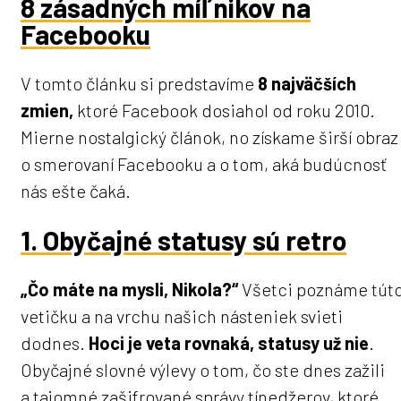
8 zásadných míľnikov na
Facebooku
V tomto článku si predstavíme
8 najväčších
zmien,
ktoré Facebook dosiahol od roku 2010.
Mierne nostalgický článok, no získame širší obraz
o smerovaní Facebooku a o tom, aká budúcnosť
nás ešte čaká.
1. Obyčajné statusy sú retro
„Čo máte na mysli, Nikola?“
Všetci poznáme tút
vetičku a na vrchu našich násteniek svieti
dodnes.
Hoci je veta rovnaká, statusy už nie
.
Obyčajné slovné výlevy o tom, čo ste dnes zažili
a tajomné zašifrované správy tínedžerov, ktoré