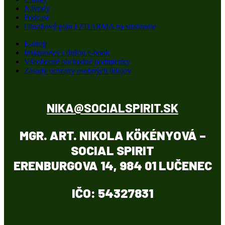
Návody
Podcast
Obsahový plán I ZDARMA na stiahnutie
E-shop
Instastories s dušou e-book
Všeobecné obchodné podmienky
Zásady ochrany osobných údajov
NIKA@SOCIALSPIRIT.SK
MGR. ART. NIKOLA KÖKÉNYOVÁ –
SOCIAL SPIRIT
ERENBURGOVA 14, 984 01 LUČENEC
IČO:
54327831