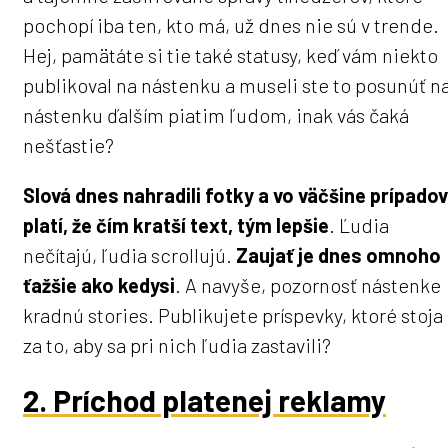
pochopí iba ten, kto má, už dnes nie sú v trende.
Hej, pamätáte si tie také statusy, keď vám niekto
publikoval na nástenku a museli ste to posunúť n
nástenku ďalším piatim ľudom, inak vás čaká
nešťastie?
Slová dnes nahradili fotky a vo väčšine prípadov
platí, že čím kratší text, tým lepšie
. Ľudia
nečítajú, ľudia scrollujú.
Zaujať je dnes omnoho
ťažšie ako kedysi
. A navyše, pozornosť nástenke
kradnú stories. Publikujete príspevky, ktoré stoja
za to, aby sa pri nich ľudia zastavili?
2. Príchod platenej reklamy