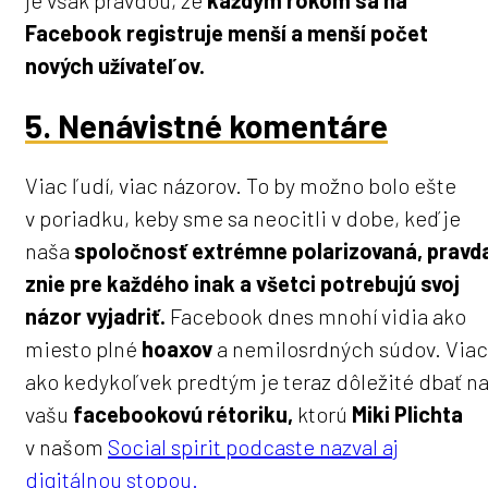
je však pravdou, že
každým rokom sa na
Facebook registruje menší a menší počet
nových užívateľov.
5. Nenávistné komentáre
Viac ľudí, viac názorov. To by možno bolo ešte
v poriadku, keby sme sa neocitli v dobe, keď je
naša
spoločnosť extrémne polarizovaná, pravd
znie pre každého inak a všetci potrebujú svoj
názor vyjadriť.
Facebook dnes mnohí vidia ako
miesto plné
hoaxov
a nemilosrdných súdov. Viac
ako kedykoľvek predtým je teraz dôležité dbať n
vašu
facebookovú rétoriku,
ktorú
Miki Plichta
v našom
Social spirit podcaste nazval aj
digitálnou stopou.