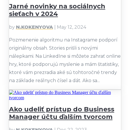
Jarné novinky na sociálnych
sieťach v 2024
by
N.KOKENYOVA
|
May 12, 2024
Pozmenenie algoritmu na Instagrame podporí
originálny obsah. Stories prišli s novými
nálepkami. Na LinkedIne si môžete zahrať online
hry, ktoré podporujú myslenie a mám štatistiky,
ktoré vám prezradia aké sú tohtoročné trendy
na základe reálnych čísel a dát. Ako sa...
Ako udeliť prístup do Business
Manager účtu ďalším tvorcom
by
N.KOKENYOVA
|
Dec 22, 2023