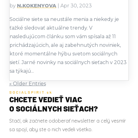
by
N.KOKENYOVA
|
Apr 30, 2023
Sociálne siete sa neustále menia a niekedy je
ťažké sledovať aktuálne trendy. V
nasledujúcom článku som vám spísala až 11
prichádzajúcich, ale aj zabehnutých noviniek,
ktoré momentálne hýbu svetom sociálnych
sietí. Jarné novinky na sociálnych sieťach v 2023
sa týkajú...
« Older Entries
SOCIALSPIRIT.sk
CHCETE VEDIEŤ VIAC
O SOCIÁLNYCH SIEŤACH?
Stačí, ak začnete odoberať newsletter a celý vesmír
sa spojí, aby ste o nich vedeli všetko.