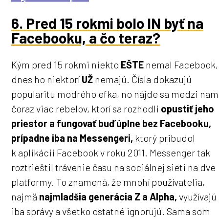
6. Pred 15 rokmi bolo IN byť na
Facebooku, a čo teraz?
Kým pred 15 rokmi niekto
EŠTE
nemal Facebook,
dnes ho niektorí
UŽ
nemajú. Čísla dokazujú
popularitu modrého efka, no nájde sa medzi nam
čoraz viac rebelov, ktorí sa rozhodli
opustiť jeho
priestor a fungovať buď úplne bez Facebooku,
prípadne iba na Messengeri,
ktorý pribudol
k aplikácii Facebook v roku 2011. Messenger tak
roztrieštil trávenie času na sociálnej sieti na dve
platformy. To znamená, že mnohí používatelia,
najmä
najmladšia generácia Z a Alpha,
využívajú
iba správy a všetko ostatné ignorujú. Sama som