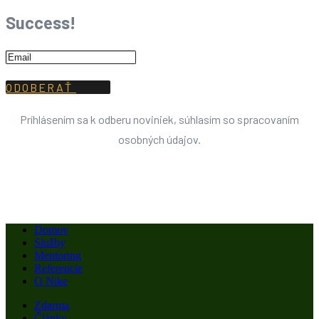
Success!
ODOBERAŤ
Príhlásením sa k odberu noviniek, súhlasím so spracovaním
osobných údajov.
Domov
Služby
Mentoring
Referencie
O Nike
Zdarma
Články