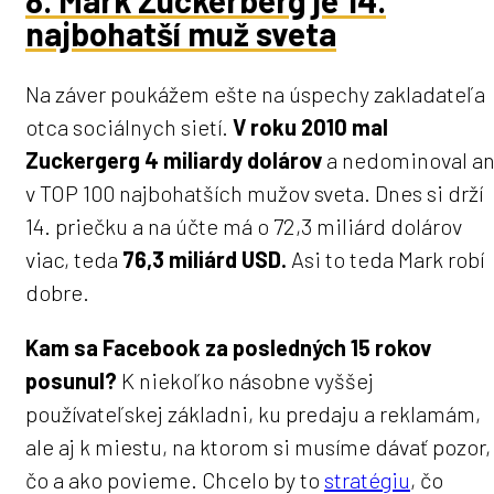
8. Mark Zuckerberg je 14.
najbohatší muž sveta
Na záver poukážem ešte na úspechy zakladateľa
otca sociálnych sietí.
V roku 2010 mal
Zuckergerg 4 miliardy dolárov
a nedominoval an
v TOP 100 najbohatších mužov sveta. Dnes si drží
14. priečku a na účte má o 72,3 miliárd dolárov
viac, teda
76,3 miliárd USD.
Asi to teda Mark robí
dobre.
Kam sa Facebook za posledných 15 rokov
posunul?
K niekoľko násobne vyššej
používateľskej základni, ku predaju a reklamám,
ale aj k miestu, na ktorom si musíme dávať pozor,
čo a ako povieme. Chcelo by to
stratégiu
, čo