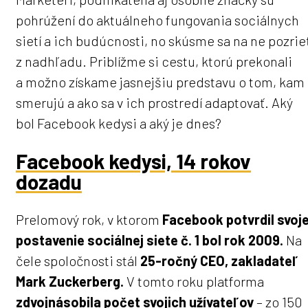
pohrúžení do aktuálneho fungovania sociálnych
sietí a ich budúcnosti, no skúsme sa na ne pozrie
z nadhľadu. Priblížme si cestu, ktorú prekonali
a možno získame jasnejšiu predstavu o tom, kam
smerujú a ako sa v ich prostredí adaptovať. Aký
bol Facebook kedysi a aký je dnes?
Facebook kedysi, 14 rokov
dozadu
Prelomový rok, v ktorom
Facebook potvrdil svoj
postavenie sociálnej siete č. 1 bol rok 2009.
Na
čele spoločnosti stál
25-ročný CEO, zakladateľ
Mark Zuckerberg.
V tomto roku platforma
zdvojnásobila počet svojich užívateľov
– zo 150